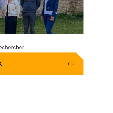
echercher
OK
R