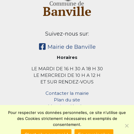
Suivez-nous sur:
Mairie de Banville
Horaires
LE MARDI DE 16 H 30 A 18 H 30
LE MERCREDI DE 10 H A 12 H
ET SUR RENDEZ-VOUS
Contacter la mairie
Plan du site
Mentions légales
Confidentialité
Pour respecter vos données personnelles, ce site n'utilise que
des Cookies strictement nécessaires et exemptés de
Accessibilité (en cours)
consentement.
Encore un site
Commu'net !