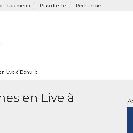
Aller au menu
|
Plan du site
|
Recherche
n Live à Banville
mes en Live à
A