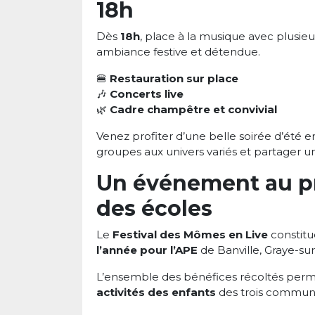
18h
Dès
18h
, place à la musique avec plusie
ambiance festive et détendue.
🍔
Restauration sur place
🎶
Concerts live
🌿
Cadre champêtre et convivial
Venez profiter d’une belle soirée d’été e
groupes aux univers variés et partager u
Un événement au pr
des écoles
Le
Festival des Mômes en Live
constitu
l’année pour l’APE
de Banville, Graye-su
L’ensemble des bénéfices récoltés perme
activités des enfants
des trois commun