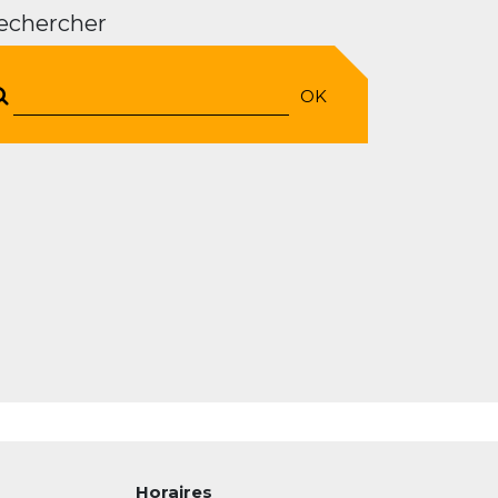
echercher
OK
Horaires